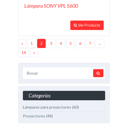
Lámpara SONY VPL S600
Ver Producto
«
1
2
3
4
5
6
7
...
14
»
Categorías
Lámparas para proyectores
(60)
Proyectores
(48)